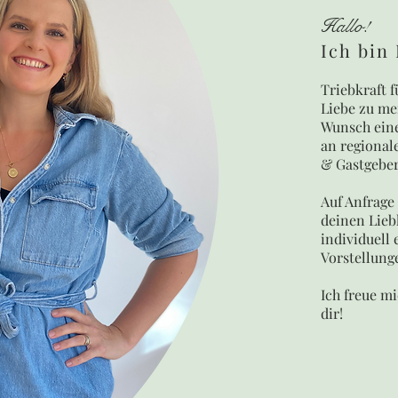
Hallo!
Ich bin
Triebkraft f
Liebe zu me
Wunsch eine
an regionale
& Gastgeber
Auf Anfrage
deinen Lieb
individuell
Vorstellung
Ich freue m
dir!